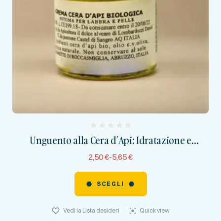
(
Unguento alla Cera d’Api: Idratazione e
reviews)
Protezione Naturale
2,50
€
-
5,65
€
SCEGLI
Vedi la Lista desideri
Quick view