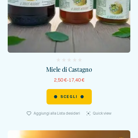
(
Miele di Castagno
reviews)
2,50
€
-
17,40
€
SCEGLI
Aggiungi alla Lista desideri
Quick view