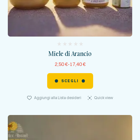
(
Miele di Arancio
reviews)
2,50
€
-
17,40
€
SCEGLI
Aggiungi alla Lista desideri
Quick view