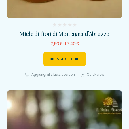
(
Miele di Fiori di Montagna d’Abruzzo
reviews)
2,50
€
-
17,40
€
SCEGLI
Aggiungi alla Lista desideri
Quick view