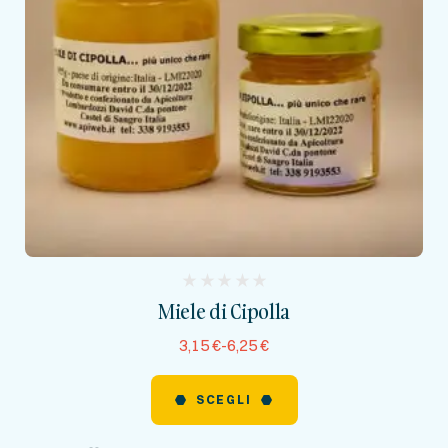
(
Miele di Cipolla
reviews)
3,15
€
-
6,25
€
SCEGLI