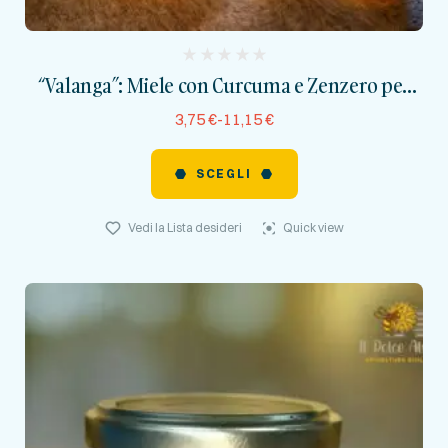
(
“Valanga”: Miele con Curcuma e Zenzero per
reviews)
Benessere e Vitalità
3,75
€
-
11,15
€
SCEGLI
Vedi la Lista desideri
Quick view