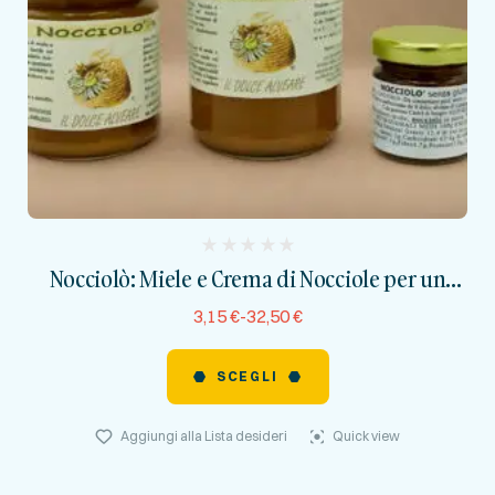
(
Nocciolò: Miele e Crema di Nocciole per un
reviews)
Gusto Avvolgente
3,15
€
-
32,50
€
SCEGLI
Aggiungi alla Lista desideri
Quick view