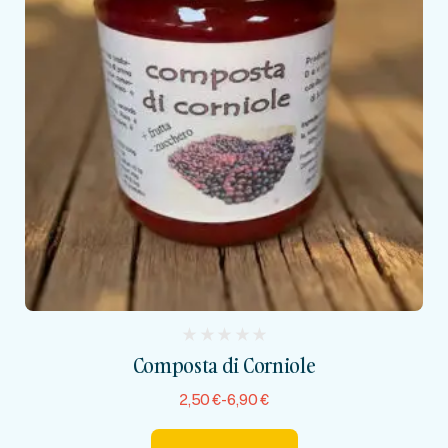
(
Composta di Corniole
reviews)
2,50
€
-
6,90
€