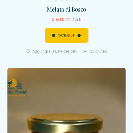
(
Melata di Bosco
reviews)
2,50
€
-
21,15
€
SCEGLI
Aggiungi alla Lista desideri
Quick view