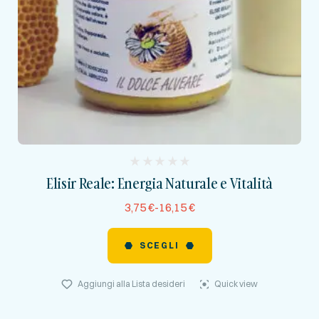
(
Elisir Reale: Energia Naturale e Vitalità
reviews)
3,75
€
-
16,15
€
SCEGLI
Aggiungi alla Lista desideri
Quick view