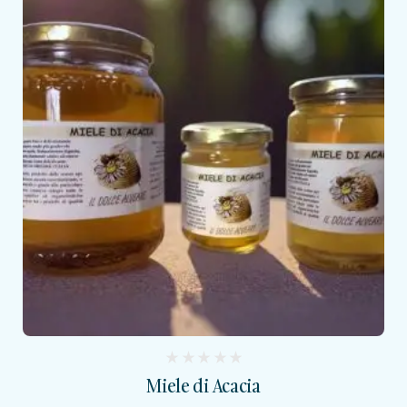
(
Miele di Acacia
reviews)