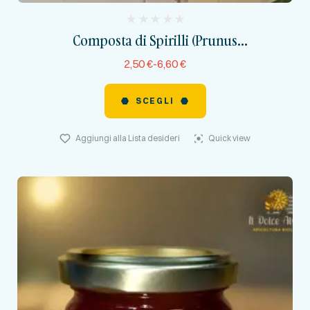
(
Composta di Spirilli (Prunus
reviews)
spinosa)100%FRUTTA
2,50
€
-
6,60
€
SCEGLI
Aggiungi alla Lista desideri
Quick view