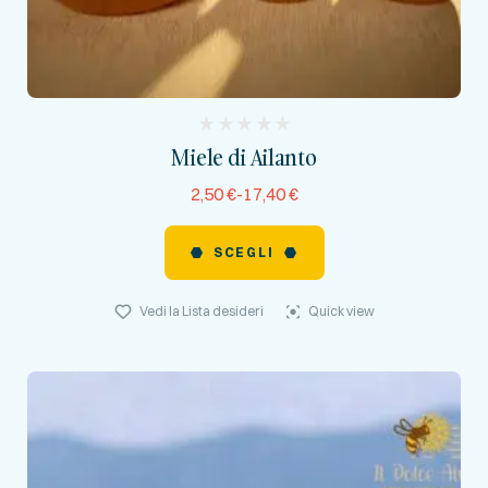
(
Miele di Ailanto
reviews)
2,50
€
-
17,40
€
SCEGLI
Vedi la Lista desideri
Quick view