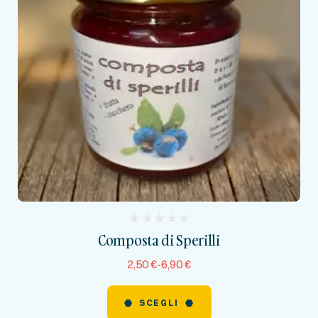
(
Composta di Sperilli
reviews)
2,50
€
-
6,90
€
SCEGLI