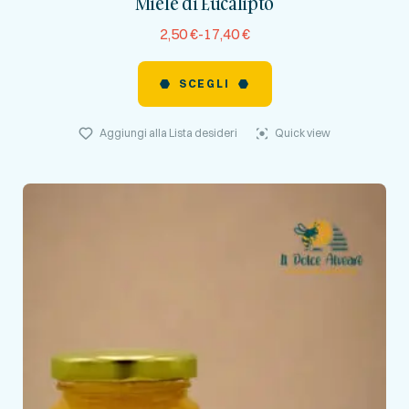
Miele di Eucalipto
reviews)
2,50
€
-
17,40
€
SCEGLI
Aggiungi alla Lista desideri
Quick view