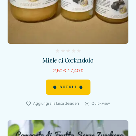
(
Miele di Coriandolo
reviews)
2,50
€
-
17,40
€
SCEGLI
Aggiungi alla Lista desideri
Quick view