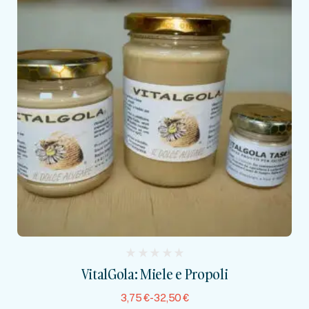
(
VitalGola: Miele e Propoli
reviews)
3,75
€
-
32,50
€