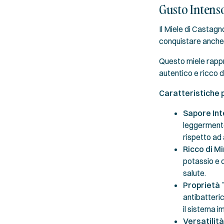
Gusto Intens
Il Miele di Castagn
conquistare anche i
Questo miele rappr
autentico e ricco d
Caratteristiche p
Sapore Int
leggermente
rispetto ad a
Ricco di Mi
potassio e 
salute.
Proprietà 
antibatteri
il sistema i
Versatilità