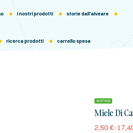
mo
i nostri prodotti
storie dall’alveare
ricerca prodotti
carrello spesa
IN STOCK
Miele Di C
2,50
€
-
17,4