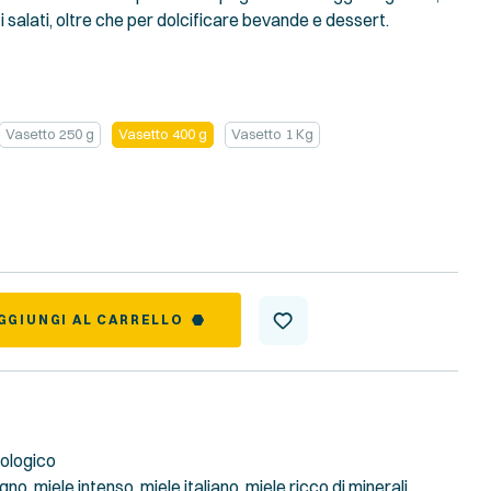
ti salati, oltre che per dolcificare bevande e dessert.
Vasetto 250 g
Vasetto 400 g
Vasetto 1 Kg
GGIUNGI AL CARRELLO
iologico
agno
,
miele intenso
,
miele italiano
,
miele ricco di minerali
,