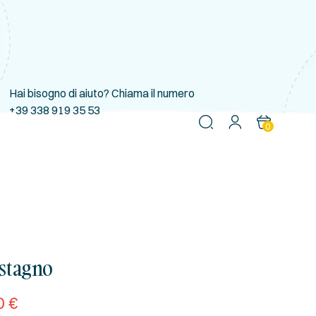
Hai bisogno di aiuto? Chiama il numero
+39 338 919 35 53
0
astagno
0
€