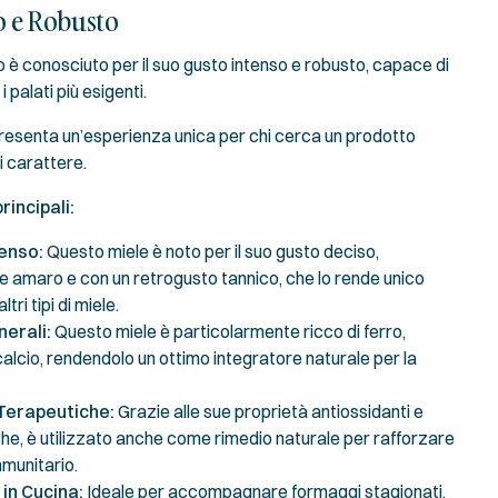
o e Robusto
o è conosciuto per il suo gusto intenso e robusto, capace di
 palati più esigenti.
esenta un’esperienza unica per chi cerca un prodotto
i carattere.
rincipali:
enso:
Questo miele è noto per il suo gusto deciso,
 amaro e con un retrogusto tannico, che lo rende unico
ltri tipi di miele.
nerali:
Questo miele è particolarmente ricco di ferro,
calcio, rendendolo un ottimo integratore naturale per la
Terapeutiche:
Grazie alle sue proprietà antiossidanti e
che, è utilizzato anche come rimedio naturale per rafforzare
mmunitario.
 in Cucina:
Ideale per accompagnare formaggi stagionati,