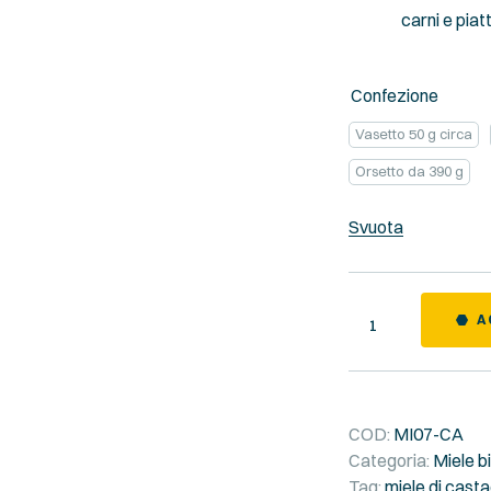
carni e piat
Confezione
Vasetto 50 g circa
Orsetto da 390 g
Svuota
Quantity
A
COD:
MI07-CA
Categoria:
Miele b
Tag:
miele di cast