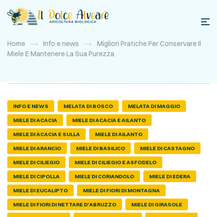
Home
Info e news
Migliori Pratiche Per Conservare Il
Miele E Mantenere La Sua Purezza
INFO E NEWS
MELATA DI BOSCO
MELATA DI MAGGIO
MIELE DI ACACIA
MIELE DI ACACIA E AILANTO
MIELE DI ACACIA E SULLA
MIELE DI AILANTO
MIELE DI ARANCIO
MIELE DI BASILICO
MIELE DI CASTAGNO
MIELE DI CILIEGIO
MIELE DI CILIEGIO E ASFODELO
MIELE DI CIPOLLA
MIELE DI CORIANDOLO
MIELE DI EDERA
MIELE DI EUCALIPTO
MIELE DI FIORI DI MONTAGNA
MIELE DI FIORI DI NETTARE D'ABRUZZO
MIELE DI GIRASOLE