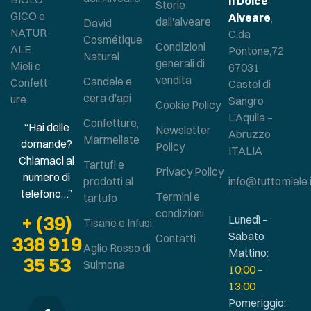
Il Dolce
Storie
GICO e
Alveare
,
dall'alveare
David
NATUR
C.da
Cosmétique
Condizioni
ALE
Pontone,72
Naturel
generali di
Mieli e
67031
vendita
Candele e
Confett
Castel di
cera d'api
ure
Sangro
Cookie Policy
L’Aquila –
Confetture,
“Hai delle
Newsletter
Abruzzo
Marmellate
domande?
Policy
ITALIA
Chiamaci al
Tartufi e
Privacy Policy
numero di
prodotti al
info@tuttomiele.
telefono…”
Termini e
tartufo
condizioni
+ (39)
Lunedì –
Tisane e Infusi
Sabato
Contatti
338 919
Aglio Rosso di
Mattino:
35 53
Sulmona
10:00 –
13:00
Pomeriggio: