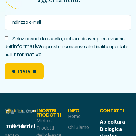
Selezionando la casella, dichiaro di aver preso visione
informativa
dell'
e presto il consenso alle finalità riportate
informativa
nell'
.
INVIA
I NOSTRI
INFO
CONTATTI
PRODOTTI
Home
Miele e
Apicoltura
Sei un amante del miele?
Chi Siamo
Prodotti
Biologica
dell'Alveare
BIOLO