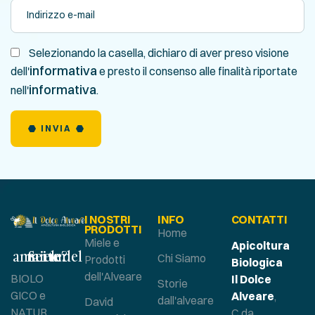
Selezionando la casella, dichiaro di aver preso visione
informativa
dell'
e presto il consenso alle finalità riportate
informativa
nell'
.
INVIA
I NOSTRI
INFO
CONTATTI
PRODOTTI
Home
Miele e
Apicoltura
Sei un amante del miele?
Chi Siamo
Prodotti
Biologica
dell'Alveare
BIOLO
Il Dolce
Storie
GICO e
Alveare
,
dall'alveare
David
NATUR
C.da