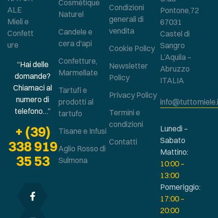
Cosmétique
Condizioni
ALE
Pontone,72
Naturel
generali di
Mieli e
67031
vendita
Candele e
Confett
Castel di
cera d'api
ure
Sangro
Cookie Policy
L’Aquila –
Confetture,
“Hai delle
Newsletter
Abruzzo
Marmellate
domande?
Policy
ITALIA
Chiamaci al
Tartufi e
Privacy Policy
numero di
prodotti al
info@tuttomiele.
telefono…”
Termini e
tartufo
condizioni
+ (39)
Lunedì –
Tisane e Infusi
Sabato
Contatti
338 919
Aglio Rosso di
Mattino:
35 53
Sulmona
10:00 –
13:00
Pomeriggio:
17:00 –
20:00