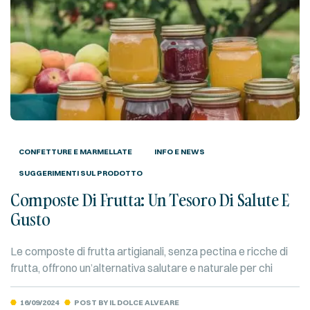
CONFETTURE E MARMELLATE
INFO E NEWS
SUGGERIMENTI SUL PRODOTTO
Composte Di Frutta: Un Tesoro Di Salute E
Gusto
Le composte di frutta artigianali, senza pectina e ricche di
frutta, offrono un’alternativa salutare e naturale per chi
cerca sapori autentici e qualità superiore. Ideali per
colazione, dolci o abbinamenti…
16/09/2024
POST BY
IL DOLCE ALVEARE