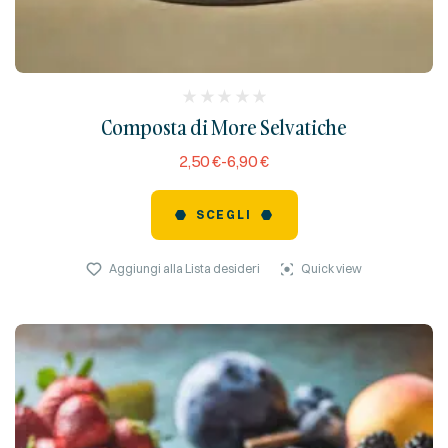
(
Composta di More Selvatiche
reviews)
2,50
€
-
6,90
€
SCEGLI
Aggiungi alla Lista desideri
Quick view