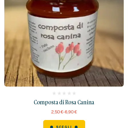
(
Composta di Rosa Canina
reviews)
2,50
€
-
6,90
€
SCEGLI