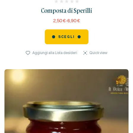
(
Composta di Sperilli
reviews)
2,50
€
-
6,90
€
SCEGLI
Aggiungi alla Lista desideri
Quick view