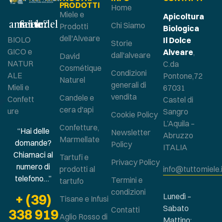
PRODOTTI
Home
Miele e
Apicoltura
Sei un amante del miele?
Chi Siamo
Prodotti
Biologica
dell'Alveare
BIOLO
Il Dolce
Storie
GICO e
Alveare
,
dall'alveare
David
NATUR
C.da
Cosmétique
Condizioni
ALE
Pontone,72
Naturel
generali di
Mieli e
67031
vendita
Candele e
Confett
Castel di
cera d'api
ure
Sangro
Cookie Policy
L’Aquila –
Confetture,
“Hai delle
Newsletter
Abruzzo
Marmellate
domande?
Policy
ITALIA
Chiamaci al
Tartufi e
Privacy Policy
numero di
prodotti al
info@tuttomiele.
telefono…”
Termini e
tartufo
condizioni
+ (39)
Lunedì –
Tisane e Infusi
Sabato
Contatti
338 919
Aglio Rosso di
Mattino: