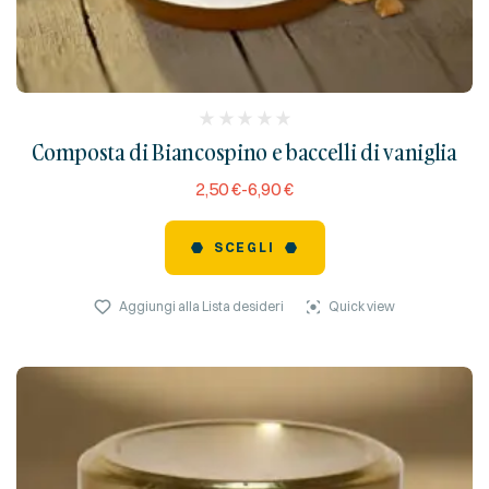
(
Composta di Biancospino e baccelli di vaniglia
reviews)
2,50
€
-
6,90
€
SCEGLI
Aggiungi alla Lista desideri
Quick view