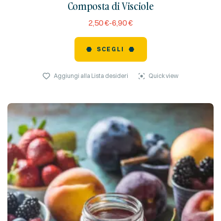
Composta di Visciole
reviews)
2,50
€
-
6,90
€
SCEGLI
Aggiungi alla Lista desideri
Quick view