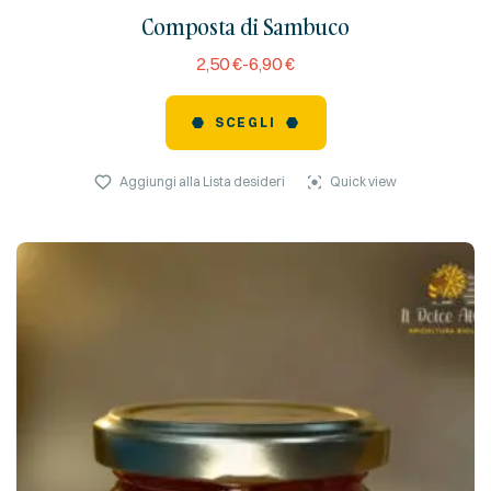
(
Composta di Sambuco
reviews)
2,50
€
-
6,90
€
SCEGLI
Aggiungi alla Lista desideri
Quick view