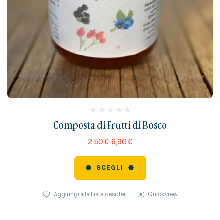
(
Composta di Frutti di Bosco
reviews)
2,50
€
-
6,90
€
SCEGLI
Aggiungi alla Lista desideri
Quick view