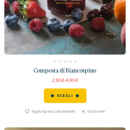
(
Composta di Biancospino
reviews)
2,50
€
-
6,90
€
SCEGLI
Aggiungi alla Lista desideri
Quick view