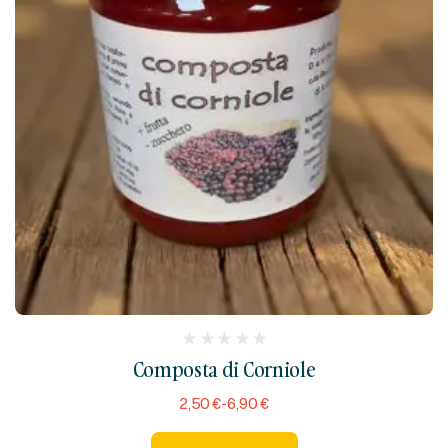
(
Composta di Corniole
reviews)
2,50
€
-
6,90
€