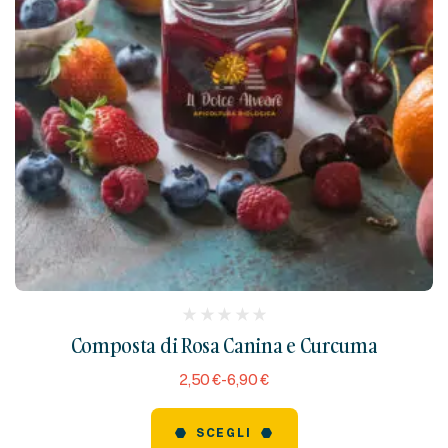
(
Composta di Rosa Canina e Curcuma
reviews)
2,50
€
-
6,90
€
SCEGLI