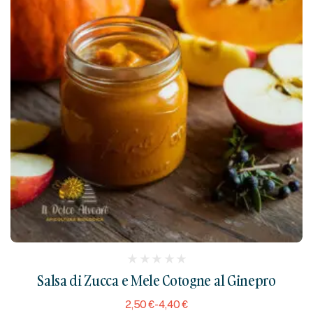
(
Salsa di Zucca e Mele Cotogne al Ginepro
reviews)
2,50
€
-
4,40
€