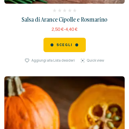
(
Salsa di Arance Cipolle e Rosmarino
reviews)
2,50
€
-
4,40
€
SCEGLI
Aggiungi alla Lista desideri
Quick view