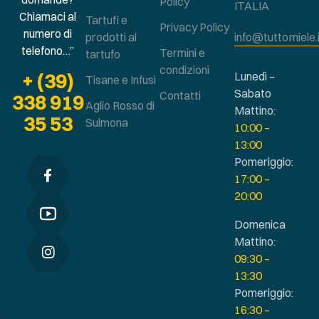
Policy
ITALIA
Chiamaci al
Tartufi e
Privacy Policy
numero di
prodotti al
info@tuttomiele.
telefono…”
Termini e
tartufo
condizioni
+ (39)
Lunedì –
Tisane e Infusi
Sabato
Contatti
338 919
Aglio Rosso di
Mattino:
35 53
Sulmona
10:00 –
13:00
Pomeriggio:
17:00 –
20:00
Domenica
Mattino:
09:30 –
13:30
Pomeriggio:
16:30 –