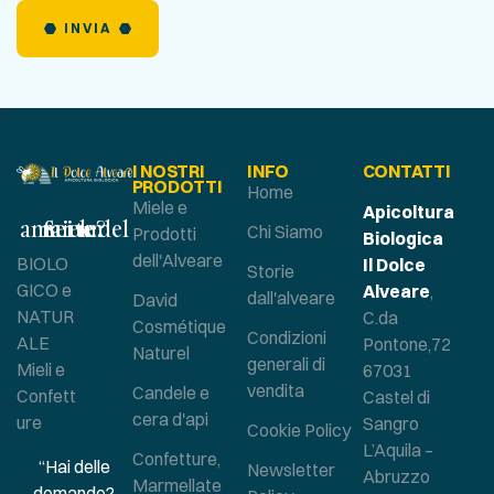
INVIA
I NOSTRI
INFO
CONTATTI
PRODOTTI
Home
Miele e
Apicoltura
Sei un amante del miele?
Chi Siamo
Prodotti
Biologica
dell'Alveare
BIOLO
Il Dolce
Storie
GICO e
Alveare
,
dall'alveare
David
NATUR
C.da
Cosmétique
Condizioni
ALE
Pontone,72
Naturel
generali di
Mieli e
67031
vendita
Candele e
Confett
Castel di
cera d'api
ure
Sangro
Cookie Policy
L’Aquila –
Confetture,
“Hai delle
Newsletter
Abruzzo
Marmellate
domande?