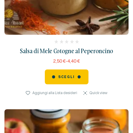
(
Salsa di Mele Cotogne al Peperoncino
reviews)
2,50
€
-
4,40
€
SCEGLI
Aggiungi alla Lista desideri
Quick view