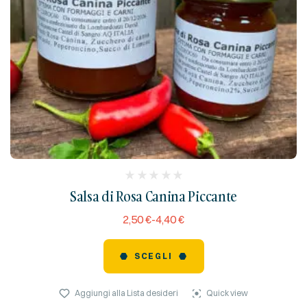
(
Salsa di Rosa Canina Piccante
reviews)
2,50
€
-
4,40
€
SCEGLI
Aggiungi alla Lista desideri
Quick view