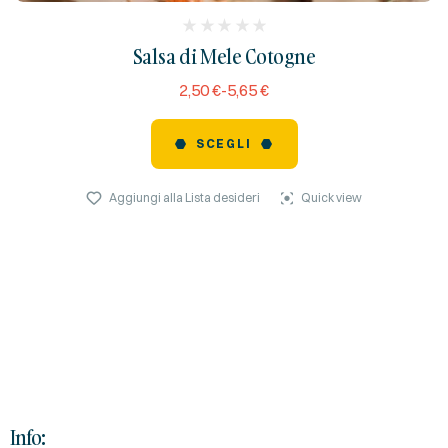
(
Salsa di Mele Cotogne
reviews)
2,50
€
-
5,65
€
SCEGLI
Aggiungi alla Lista desideri
Quick view
Info: