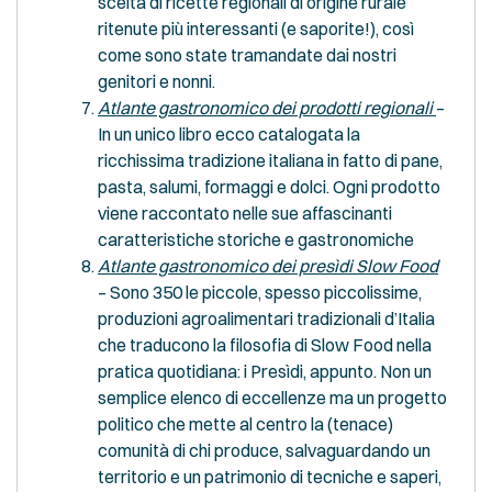
scelta di ricette regionali di origine rurale
ritenute più interessanti (e saporite!), così
come sono state tramandate dai nostri
genitori e nonni.
Atlante gastronomico dei prodotti regionali
–
In un unico libro ecco catalogata la
ricchissima tradizione italiana in fatto di pane,
pasta, salumi, formaggi e dolci. Ogni prodotto
viene raccontato nelle sue affascinanti
caratteristiche storiche e gastronomiche
Atlante gastronomico dei presìdi Slow Food
– Sono 350 le piccole, spesso piccolissime,
produzioni agroalimentari tradizionali d’Italia
che traducono la filosofia di Slow Food nella
pratica quotidiana: i Presìdi, appunto. Non un
semplice elenco di eccellenze ma un progetto
politico che mette al centro la (tenace)
comunità di chi produce, salvaguardando un
territorio e un patrimonio di tecniche e saperi,