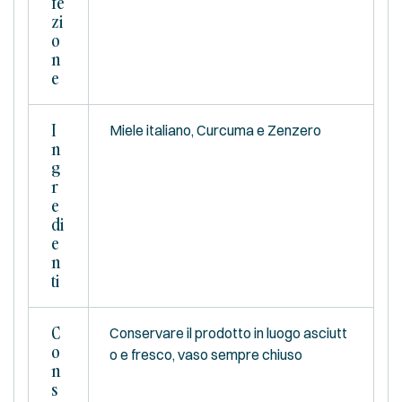
Fe
Zi
O
N
E
I
Miele italiano, Curcuma e Zenzero
N
G
R
E
Di
E
N
Ti
C
Conservare il prodotto in luogo asciutt
O
o e fresco, vaso sempre chiuso
N
S