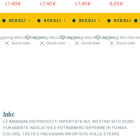
Montagna
17,40
€
17,40
€
17,40
€
6,25
€
d’Abruzzo
SCEGLI
SCEGLI
SCEGLI
SCEGLI
ggiungi alla Lista desideri
Aggiungi alla Lista desideri
Aggiungi alla Lista desideri
Aggiungi alla Lista de
Quick view
Quick view
Quick view
Quick view
Info:
LE IMMAGINI DEI PRODOTTI RIPORTATE SUL NOSTRO SITO SONO
PURAMENTE INDICATIVE E POTREBBERO DIFFERIRE IN FORMA,
COLORE, TESTO E PACKAGING RIPORTATO SULLE STESSE.