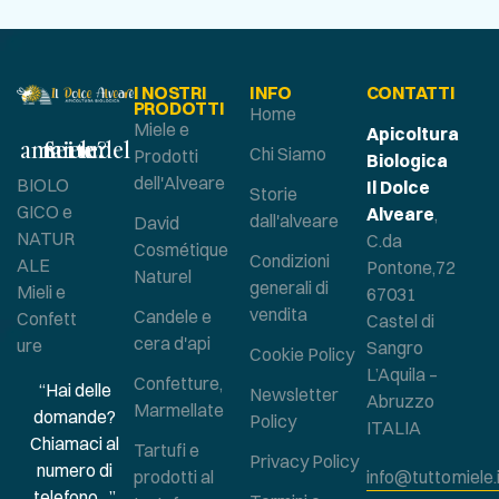
I NOSTRI
INFO
CONTATTI
PRODOTTI
Home
Miele e
Apicoltura
Sei un amante del miele?
Chi Siamo
Prodotti
Biologica
dell'Alveare
BIOLO
Il Dolce
Storie
GICO e
Alveare
,
dall'alveare
David
NATUR
C.da
Cosmétique
Condizioni
ALE
Pontone,72
Naturel
generali di
Mieli e
67031
vendita
Candele e
Confett
Castel di
cera d'api
ure
Sangro
Cookie Policy
L’Aquila –
Confetture,
“Hai delle
Newsletter
Abruzzo
Marmellate
domande?
Policy
ITALIA
Chiamaci al
Tartufi e
Privacy Policy
numero di
prodotti al
info@tuttomiele.
telefono…”