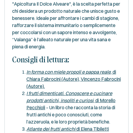
"Apicoltura Il Dolce Alveare", è la scelta perfetta per
chi desidera un prodotto naturale che unisce gusto e
benessere. Ideale per affrontare i cambi di stagione,
rafforzare il sistema immunitario o semplicemente
per coccolarsi con un sapore intenso e avvolgente,
“Valanga” è l’alleato naturale per una vita sana e
piena di energia.
Consigli di lettura
:
In forma con miele propoli e pappa reale
, di
Chiara Fabrocini (Autore), Vincenzo Fabrocini
(Autore)
.
I frutti dimenticati. Conoscere e cucinare
prodotti antichi, insoliti e curiosi
, di Morello
Pecchioli
– Un libro che racconta la storia di
frutti antichi e poco conosciuti, come
l’azzeruola, e le loro proprietà benefiche.
Atlante dei frutti antichi
di Elena Tibiletti