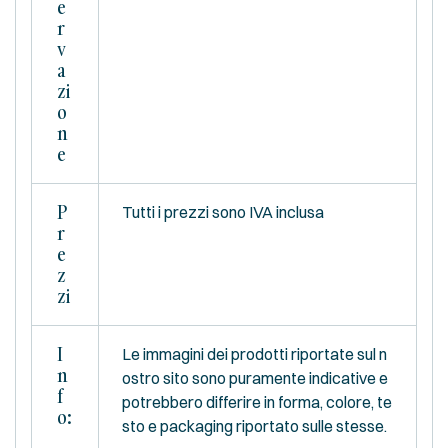
E
R
V
A
Zi
O
N
E
P
Tutti i prezzi sono IVA inclusa
R
E
Z
Zi
I
Le immagini dei prodotti riportate sul n
N
ostro sito sono puramente indicative e
F
potrebbero differire in forma, colore, te
O:
sto e packaging riportato sulle stesse.