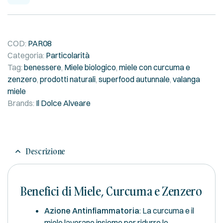
COD:
PAR08
Categoria:
Particolarità
Tag:
benessere
,
Miele biologico
,
miele con curcuma e
zenzero
,
prodotti naturali
,
superfood autunnale
,
valanga
miele
Brands:
Il Dolce Alveare
Descrizione
Benefici di Miele, Curcuma e Zenzero
Azione Antinfiammatoria
: La curcuma e il
miele lavorano insieme per ridurre le