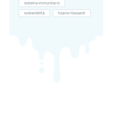
sistema immunitario
sostenibilità
tisane rilassanti