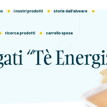
mo
i nostri prodotti
storie dall’alveare
ricerca prodotti
carrello spesa
gati “tè Energ