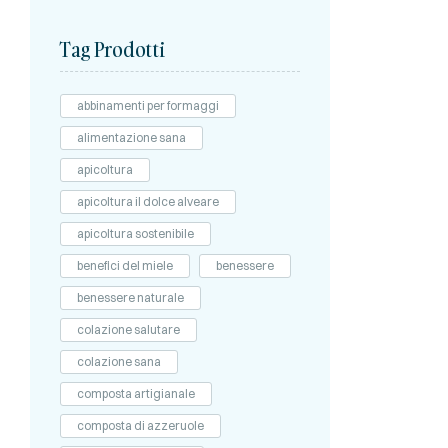
Tag Prodotti
abbinamenti per formaggi
alimentazione sana
apicoltura
apicoltura il dolce alveare
apicoltura sostenibile
benefici del miele
benessere
benessere naturale
colazione salutare
colazione sana
composta artigianale
composta di azzeruole