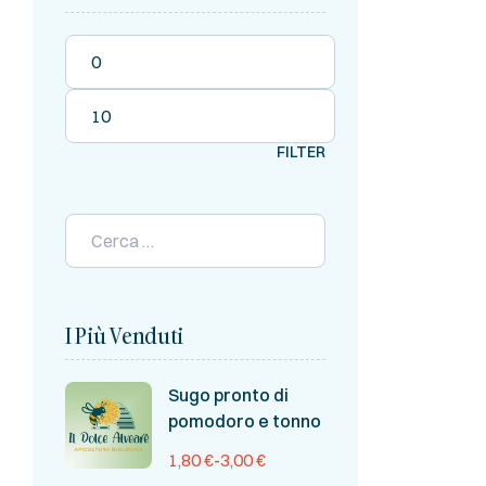
FILTER
I Più Venduti
Sugo pronto di
pomodoro e tonno
1,80
€
-
3,00
€