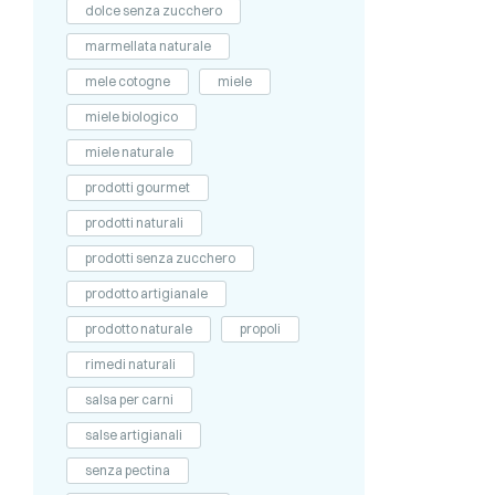
dolce senza zucchero
marmellata naturale
mele cotogne
miele
miele biologico
miele naturale
prodotti gourmet
prodotti naturali
prodotti senza zucchero
prodotto artigianale
prodotto naturale
propoli
rimedi naturali
salsa per carni
salse artigianali
senza pectina