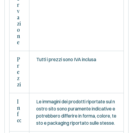
R
V
A
Zi
O
N
E
P
Tutti i prezzi sono IVA inclusa
R
E
Z
Zi
I
Le immagini dei prodotti riportate sul n
N
ostro sito sono puramente indicative e
F
potrebbero differire in forma, colore, te
O:
sto e packaging riportato sulle stesse.