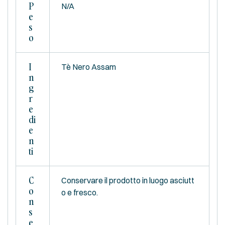
P
N/A
E
S
O
I
Tè Nero Assam
N
G
R
E
Di
E
N
Ti
C
Conservare il prodotto in luogo asciutt
O
o e fresco.
N
S
E