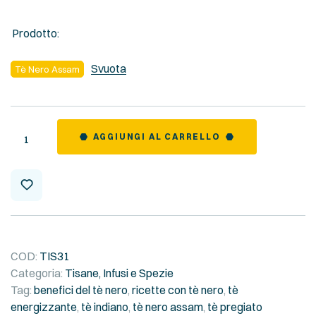
Prodotto:
Svuota
Tè Nero Assam
Quantity
AGGIUNGI AL CARRELLO
COD:
TIS31
Categoria:
Tisane, Infusi e Spezie
Tag:
benefici del tè nero
,
ricette con tè nero
,
tè
energizzante
,
tè indiano
,
tè nero assam
,
tè pregiato