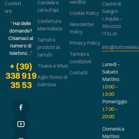
vendita
Candele e
Confett
Castel di
cera d'api
ure
Sangro
Cookie Policy
L’Aquila –
Confetture,
“Hai delle
Newsletter
Abruzzo
Marmellate
domande?
Policy
ITALIA
Chiamaci al
Tartufi e
Privacy Policy
numero di
prodotti al
info@tuttomiele.
telefono…”
Termini e
tartufo
condizioni
+ (39)
Lunedì –
Tisane e Infusi
Sabato
Contatti
338 919
Aglio Rosso di
Mattino:
35 53
Sulmona
10:00 –
13:00
Pomeriggio:
17:00 –
20:00
Domenica
Mattino: