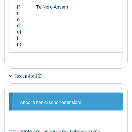
P
Tè Nero Assam
R
O
D
Ot
T
O:
Recensioni (0)
Ancora non ci sono recensioni.
Devi
effettuare l’accesso
per pubblicare una