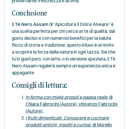
preservarne freschezza e aroma.
Conclusione
Il
Tè Nero Assam
di “Apicoltura Il Dolce Alveare” è
una scelta perfetta per chi cerca un tè di qualità, dal
gusto deciso e con numerosi benefici per la salute.
Ricco di storia e tradizione, questo infuso è un invito
a scoprire la forza della natura in ogni tazza. Sia che
tu lo gusti puro, con latte, o in versione speziata, il Tè
Nero Assam regalerà sempre un’esperienza unica e
appagante.
Consigli di lettura
:
In forma con miele propoli e pappa reale
, di
Chiara Fabrocini (Autore), Vincenzo Fabrocini
(Autore)
.
I frutti dimenticati. Conoscere e cucinare
prodotti antichi, insoliti e curiosi
, di Morello