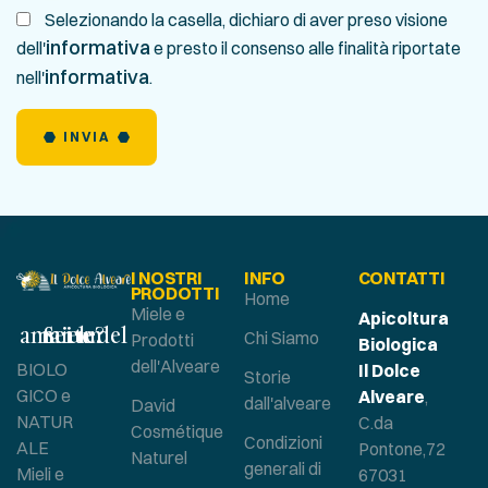
Selezionando la casella, dichiaro di aver preso visione
informativa
dell'
e presto il consenso alle finalità riportate
informativa
nell'
.
INVIA
I NOSTRI
INFO
CONTATTI
PRODOTTI
Home
Miele e
Apicoltura
Sei un amante del miele?
Chi Siamo
Prodotti
Biologica
dell'Alveare
BIOLO
Il Dolce
Storie
GICO e
Alveare
,
dall'alveare
David
NATUR
C.da
Cosmétique
Condizioni
ALE
Pontone,72
Naturel
generali di
Mieli e
67031