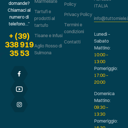
Marmellate
domande?
Policy
ITALIA
Chiamaci al
Tartufi e
Privacy Policy
numero di
prodotti al
info@tuttomiele.
telefono…”
Termini e
tartufo
condizioni
+ (39)
Lunedì –
Tisane e Infusi
Sabato
Contatti
338 919
Aglio Rosso di
Mattino:
35 53
Sulmona
10:00 –
13:00
Pomeriggio:
17:00 –
20:00
Domenica
Mattino:
09:30 –
13:30
Pomeriggio:
16:30 –