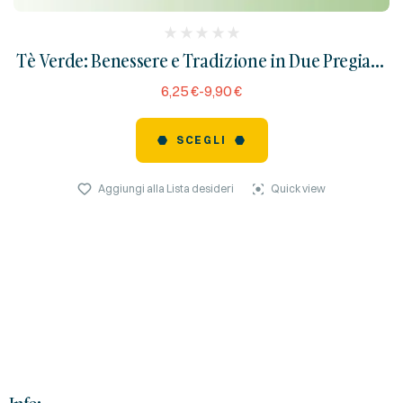
(
Tè Verde: Benessere e Tradizione in Due Pregiate
reviews)
Varietà
6,25
€
-
9,90
€
SCEGLI
Aggiungi alla Lista desideri
Quick view