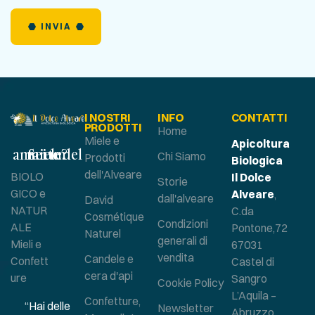
INVIA
I NOSTRI
INFO
CONTATTI
PRODOTTI
Home
Miele e
Apicoltura
Sei un amante del miele?
Chi Siamo
Prodotti
Biologica
dell'Alveare
BIOLO
Il Dolce
Storie
GICO e
Alveare
,
dall'alveare
David
NATUR
C.da
Cosmétique
Condizioni
ALE
Pontone,72
Naturel
generali di
Mieli e
67031
vendita
Candele e
Confett
Castel di
cera d'api
ure
Sangro
Cookie Policy
L’Aquila –
Confetture,
“Hai delle
Newsletter
Abruzzo