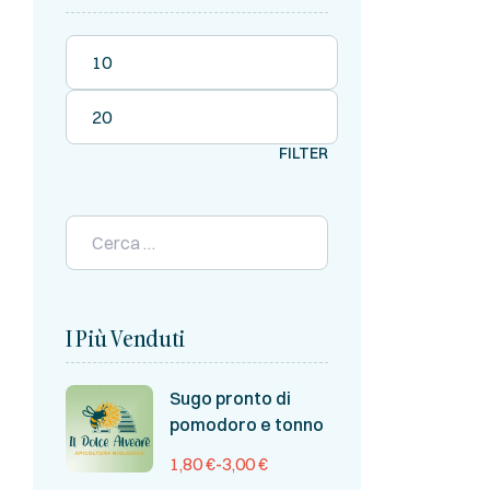
FILTER
I Più Venduti
Sugo pronto di
pomodoro e tonno
1,80
€
-
3,00
€