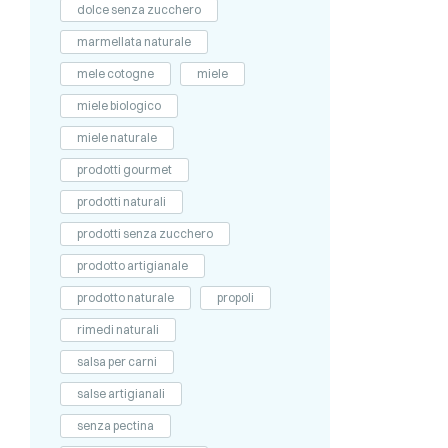
dolce senza zucchero
marmellata naturale
mele cotogne
miele
miele biologico
miele naturale
prodotti gourmet
prodotti naturali
prodotti senza zucchero
prodotto artigianale
prodotto naturale
propoli
rimedi naturali
salsa per carni
salse artigianali
senza pectina