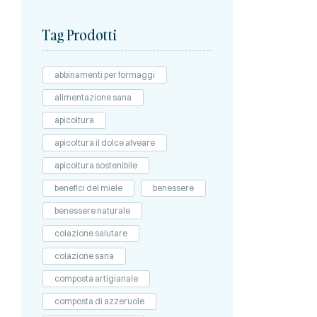
Tag Prodotti
abbinamenti per formaggi
alimentazione sana
apicoltura
apicoltura il dolce alveare
apicoltura sostenibile
benefici del miele
benessere
benessere naturale
colazione salutare
colazione sana
composta artigianale
composta di azzeruole