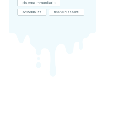
sistema immunitario
sostenibilità
tisane rilassanti