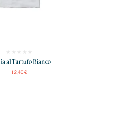
(
ia al Tartufo Bianco
reviews)
12,40
€