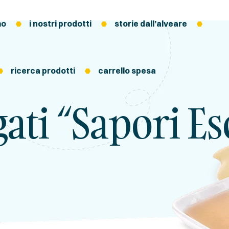
mo
i nostri prodotti
storie dall’alveare
ricerca prodotti
carrello spesa
ati “sapori Es