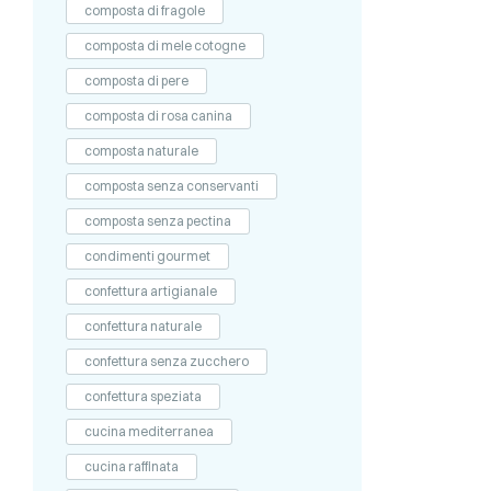
composta di fragole
composta di mele cotogne
composta di pere
composta di rosa canina
composta naturale
composta senza conservanti
composta senza pectina
condimenti gourmet
confettura artigianale
confettura naturale
confettura senza zucchero
confettura speziata
cucina mediterranea
cucina raffinata