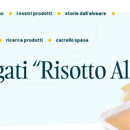
mo
i nostri prodotti
storie dall’alveare
ricerca prodotti
carrello spesa
ati “risotto A