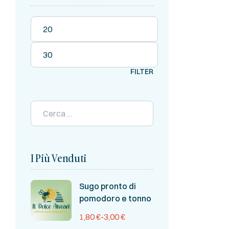
FILTER
I Più Venduti
Sugo pronto di
pomodoro e tonno
1,80
€
-
3,00
€