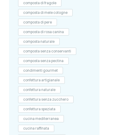
composta di fragole
composta di mele cotogne
composta di pere
composta di rosa canina
composta naturale
composta senza conservanti
composta senza pectina
condimenti gourmet
confettura artigianale
confettura naturale
confettura senza zucchero
confettura speziata
cucina mediterranea
cucina raffinata