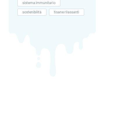
sistema immunitario
sostenibilità
tisane rilassanti