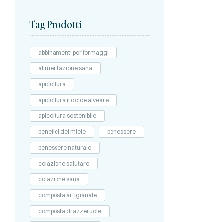
Tag Prodotti
abbinamenti per formaggi
alimentazione sana
apicoltura
apicoltura il dolce alveare
apicoltura sostenibile
benefici del miele
benessere
benessere naturale
colazione salutare
colazione sana
composta artigianale
composta di azzeruole