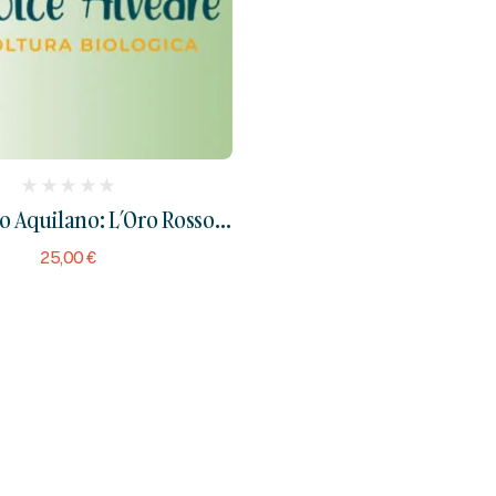
(
o Aquilano: L’Oro Rosso
reviews)
d’Abruzzo
25,00
€