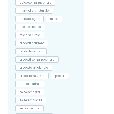
dolce senza zucchero
marmellata naturale
mele cotogne
miele
miele biologico
miele naturale
prodotti gourmet
prodotti naturali
prodotti senza zucchero
prodotto artigianale
prodotto naturale
propoli
rimedi naturali
salsa per carni
salse artigianali
senza pectina