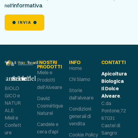
informativa
nell'
.
INVIA
I NOSTRI
INFO
CONTATTI
PRODOTTI
Home
Miele e
Apicoltura
Sei un amante del miele?
Chi Siamo
Prodotti
Biologica
dell'Alveare
BIOLO
Il Dolce
Storie
GICO e
Alveare
,
dall'alveare
David
NATUR
C.da
Cosmétique
Condizioni
ALE
Pontone,72
Naturel
generali di
Mieli e
67031
vendita
Candele e
Confett
Castel di
cera d'api
ure
Sangro
Cookie Policy