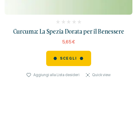
(
Curcuma: La Spezia Dorata per il Benessere
reviews)
5,65
€
SCEGLI
Aggiungi alla Lista desideri
Quick view