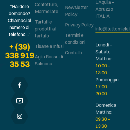
L’Aquila –
Confetture,
“Hai delle
Newsletter
Abruzzo
Marmellate
domande?
Policy
ITALIA
Chiamaci al
Tartufi e
Privacy Policy
numero di
prodotti al
info@tuttomiele.
telefono…”
Termini e
tartufo
condizioni
+ (39)
Lunedì –
Tisane e Infusi
Sabato
Contatti
338 919
Aglio Rosso di
Mattino:
35 53
Sulmona
10:00 –
13:00
Pomeriggio:
17:00 –
20:00
Domenica
Mattino:
09:30 –
13:30