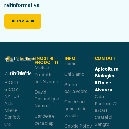
informativa
nell'
.
INVIA
I NOSTRI
INFO
CONTATTI
PRODOTTI
Home
Miele e
Apicoltura
Sei un amante del miele?
Chi Siamo
Prodotti
Biologica
dell'Alveare
BIOLO
Il Dolce
Storie
GICO e
Alveare
,
dall'alveare
David
NATUR
C.da
Cosmétique
Condizioni
ALE
Pontone,72
Naturel
generali di
Mieli e
67031
vendita
Candele e
Confett
Castel di
cera d'api
ure
Sangro
Cookie Policy