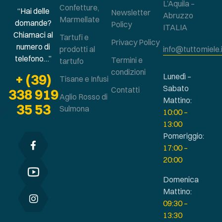
L’Aquila –
Confetture,
“Hai delle
Newsletter
Abruzzo
Marmellate
domande?
Policy
ITALIA
Chiamaci al
Tartufi e
Privacy Policy
numero di
prodotti al
info@tuttomiele.
telefono…”
Termini e
tartufo
condizioni
+ (39)
Lunedì –
Tisane e Infusi
Sabato
Contatti
338 919
Aglio Rosso di
Mattino:
35 53
Sulmona
10:00 –
13:00
Pomeriggio:
17:00 –
20:00
Domenica
Mattino:
09:30 –
13:30