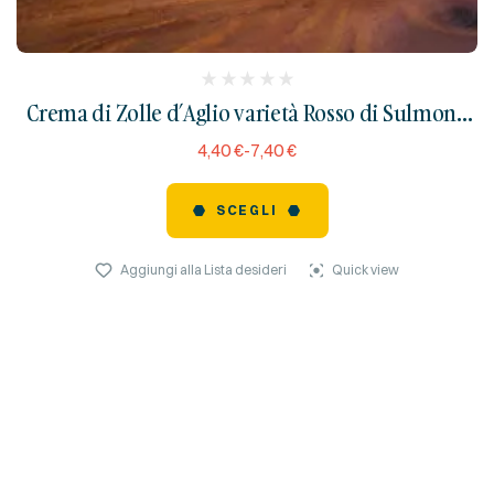
(
Crema di Zolle d’Aglio varietà Rosso di Sulmona
reviews)
al Peperoncino
4,40
€
-
7,40
€
SCEGLI
Aggiungi alla Lista desideri
Quick view