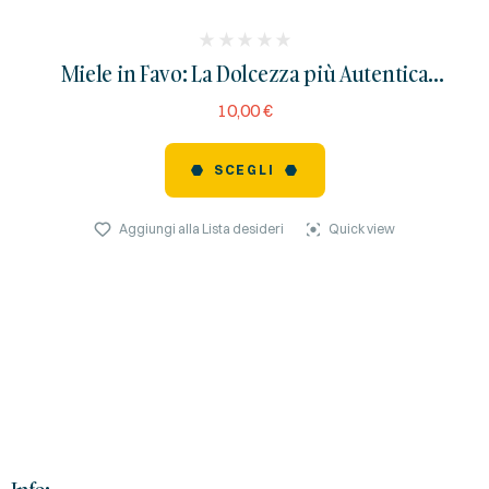
(
Miele in Favo: La Dolcezza più Autentica
reviews)
dell’Alveare
10,00
€
SCEGLI
Aggiungi alla Lista desideri
Quick view