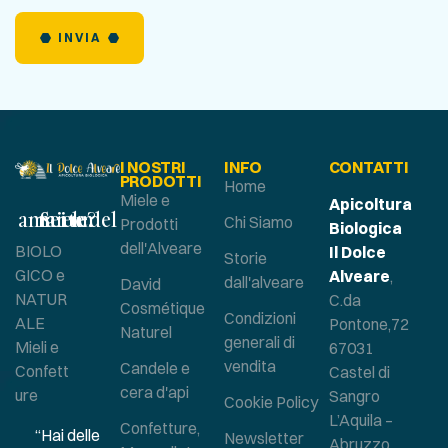
INVIA
I NOSTRI
INFO
CONTATTI
PRODOTTI
Home
Miele e
Apicoltura
Sei un amante del miele?
Chi Siamo
Prodotti
Biologica
dell'Alveare
BIOLO
Il Dolce
Storie
GICO e
Alveare
,
dall'alveare
David
NATUR
C.da
Cosmétique
Condizioni
ALE
Pontone,72
Naturel
generali di
Mieli e
67031
vendita
Candele e
Confett
Castel di
cera d'api
ure
Sangro
Cookie Policy
L’Aquila –
Confetture,
“Hai delle
Newsletter
Abruzzo