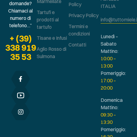
Marmellate
domande?
Policy
ITALIA
Chiamaci al
Tartufi e
Privacy Policy
numero di
prodotti al
info@tuttomiele.
telefono…”
Termini e
tartufo
condizioni
+ (39)
Lunedì –
Tisane e Infusi
Sabato
Contatti
338 919
Aglio Rosso di
Mattino:
35 53
Sulmona
10:00 –
13:00
Pomeriggio:
17:00 –
20:00
Domenica
Mattino:
09:30 –
13:30
Pomeriggio:
16:30 –