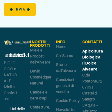
INVIA
I NOSTRI
INFO
CONTATTI
PRODOTTI
Home
Miele e
Apicoltura
Sei un amante del miele?
Chi Siamo
Prodotti
Biologica
dell'Alveare
BIOLO
Il Dolce
Storie
GICO e
Alveare
,
dall'alveare
David
NATUR
C.da
Cosmétique
Condizioni
ALE
Pontone,72
Naturel
generali di
Mieli e
67031
vendita
Candele e
Confett
Castel di
cera d'api
ure
Sangro
Cookie Policy
L’Aquila –
Confetture,
“Hai delle
Newsletter
Abruzzo