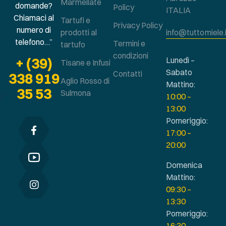
Marmellate
domande?
Policy
ITALIA
Chiamaci al
Tartufi e
Privacy Policy
numero di
prodotti al
info@tuttomiele.
telefono…”
Termini e
tartufo
condizioni
+ (39)
Lunedì –
Tisane e Infusi
Sabato
Contatti
338 919
Aglio Rosso di
Mattino:
35 53
Sulmona
10:00 –
13:00
Pomeriggio:
17:00 –
20:00
Domenica
Mattino:
09:30 –
13:30
Pomeriggio:
16:30 –