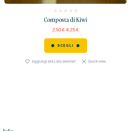
(
Composta di Kiwi
reviews)
2,50
€
-
6,25
€
SCEGLI
Aggiungi alla Lista desideri
Quick view