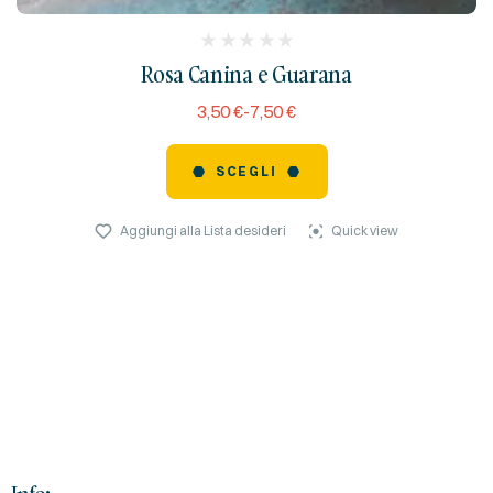
(
Rosa Canina e Guarana
reviews)
3,50
€
-
7,50
€
SCEGLI
Aggiungi alla Lista desideri
Quick view