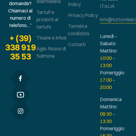
Marmellate
domande?
Policy
ITALIA
Chiamaci al
Tartufi e
Privacy Policy
numero di
prodotti al
info@tuttomiele.
telefono…”
Termini e
tartufo
condizioni
+ (39)
Lunedì –
Tisane e Infusi
Sabato
Contatti
338 919
Aglio Rosso di
Mattino:
35 53
Sulmona
10:00 –
13:00
Pomeriggio:
17:00 –
20:00
Domenica
Mattino:
09:30 –
13:30
Pomeriggio:
16:30 –