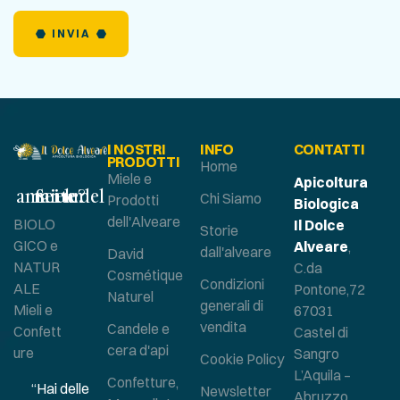
INVIA
I NOSTRI
INFO
CONTATTI
PRODOTTI
Home
Miele e
Apicoltura
Sei un amante del miele?
Chi Siamo
Prodotti
Biologica
dell'Alveare
BIOLO
Il Dolce
Storie
GICO e
Alveare
,
dall'alveare
David
NATUR
C.da
Cosmétique
Condizioni
ALE
Pontone,72
Naturel
generali di
Mieli e
67031
vendita
Candele e
Confett
Castel di
cera d'api
ure
Sangro
Cookie Policy
L’Aquila –
Confetture,
“Hai delle
Newsletter
Abruzzo