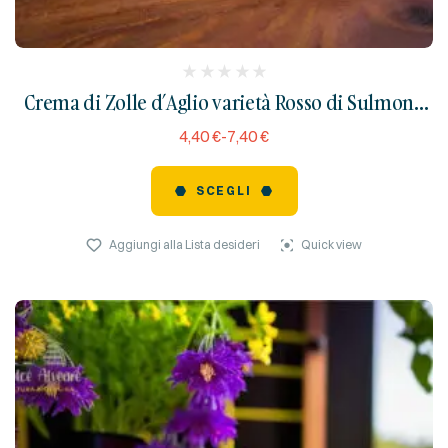
(
Crema di Zolle d’Aglio varietà Rosso di Sulmona
reviews)
al Peperoncino
4,40
€
-
7,40
€
SCEGLI
Aggiungi alla Lista desideri
Quick view