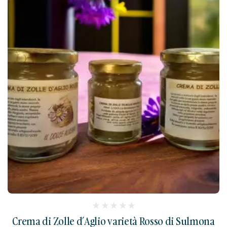
(
Crema di Zolle d’Aglio varietà Rosso di Sulmona
reviews)