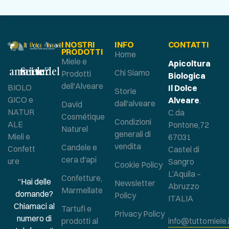
I NOSTRI
INFO
CONTATTI
PRODOTTI
Home
Miele e
Apicoltura
Sei un amante del miele?
Chi Siamo
Prodotti
Biologica
dell'Alveare
BIOLO
Il Dolce
Storie
GICO e
Alveare
,
dall'alveare
David
NATUR
C.da
Cosmétique
Condizioni
ALE
Pontone,72
Naturel
generali di
Mieli e
67031
vendita
Candele e
Confett
Castel di
cera d'api
ure
Sangro
Cookie Policy
L’Aquila –
Confetture,
“Hai delle
Newsletter
Abruzzo
Marmellate
domande?
Policy
ITALIA
Chiamaci al
Tartufi e
Privacy Policy
numero di
prodotti al
info@tuttomiele.