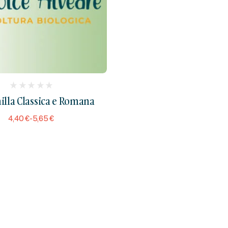
(
lla Classica e Romana
reviews)
4,40
€
-
5,65
€