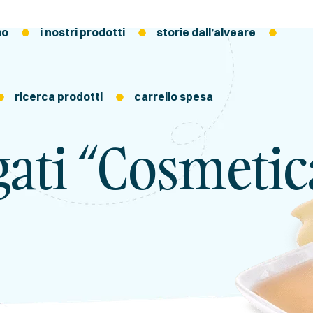
mo
i nostri prodotti
storie dall’alveare
ricerca prodotti
carrello spesa
gati “cosmetic