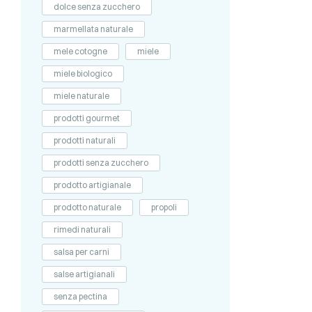
dolce senza zucchero
marmellata naturale
mele cotogne
miele
miele biologico
miele naturale
prodotti gourmet
prodotti naturali
prodotti senza zucchero
prodotto artigianale
prodotto naturale
propoli
rimedi naturali
salsa per carni
salse artigianali
senza pectina