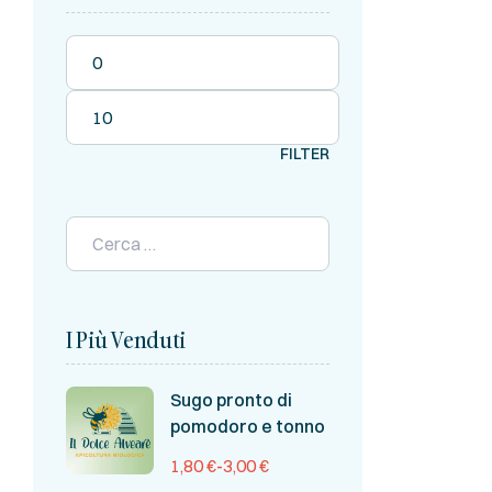
FILTER
I Più Venduti
Sugo pronto di
pomodoro e tonno
1,80
€
-
3,00
€