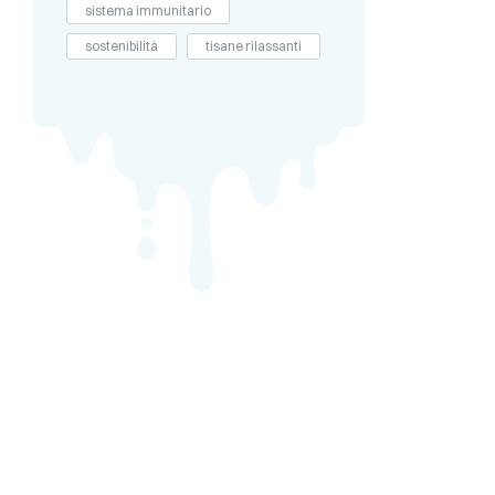
sistema immunitario
sostenibilità
tisane rilassanti