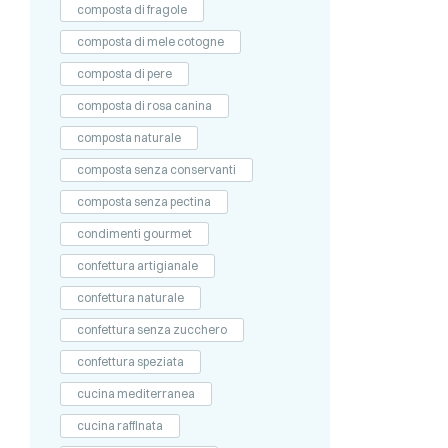
composta di fragole
composta di mele cotogne
composta di pere
composta di rosa canina
composta naturale
composta senza conservanti
composta senza pectina
condimenti gourmet
confettura artigianale
confettura naturale
confettura senza zucchero
confettura speziata
cucina mediterranea
cucina raffinata