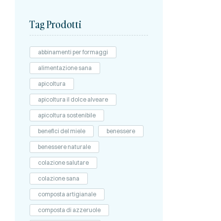
Tag Prodotti
abbinamenti per formaggi
alimentazione sana
apicoltura
apicoltura il dolce alveare
apicoltura sostenibile
benefici del miele
benessere
benessere naturale
colazione salutare
colazione sana
composta artigianale
composta di azzeruole