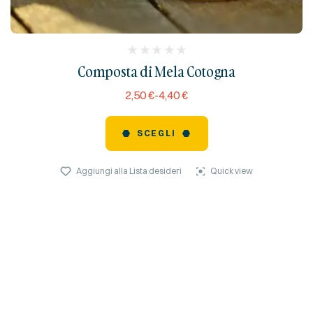
(
Composta di Mela Cotogna
reviews)
2,50
€
-
4,40
€
SCEGLI
Aggiungi alla Lista desideri
Quick view