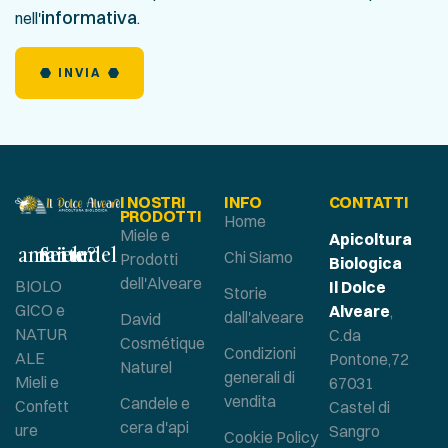
informativa
nell'
.
INVIA
I NOSTRI
INFO
CONTATTI
PRODOTTI
Home
Miele e
Apicoltura
Sei un amante del miele?
Chi Siamo
Prodotti
Biologica
dell'Alveare
BIOLO
Il Dolce
Storie
GICO e
Alveare
,
dall'alveare
David
NATUR
C.da
Cosmétique
Condizioni
ALE
Pontone,72
Naturel
generali di
Mieli e
67031
vendita
Candele e
Confett
Castel di
cera d'api
ure
Sangro
Cookie Policy