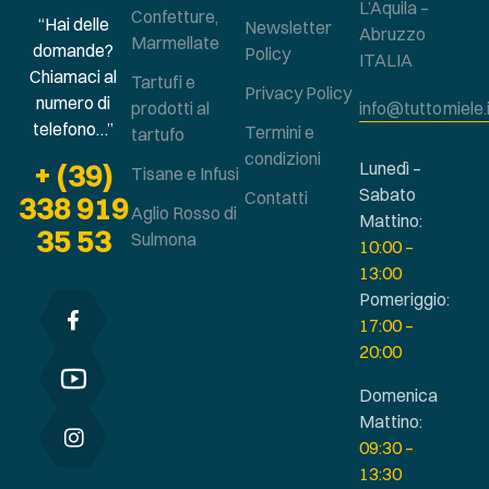
L’Aquila –
Confetture,
“Hai delle
Newsletter
Abruzzo
Marmellate
domande?
Policy
ITALIA
Chiamaci al
Tartufi e
Privacy Policy
numero di
prodotti al
info@tuttomiele.
telefono…”
Termini e
tartufo
condizioni
+ (39)
Lunedì –
Tisane e Infusi
Sabato
Contatti
338 919
Aglio Rosso di
Mattino:
35 53
Sulmona
10:00 –
13:00
Pomeriggio:
17:00 –
20:00
Domenica
Mattino:
09:30 –
13:30