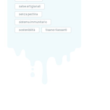
salse artigianali
senza pectina
sistema immunitario
sostenibilità
tisane rilassanti