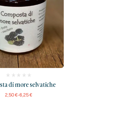
(
ta di more selvatiche
reviews)
2,50
€
-
6,25
€