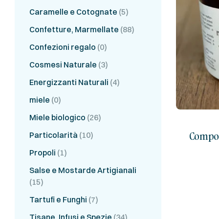
Caramelle e Cotognate
(5)
Confetture, Marmellate
(88)
Confezioni regalo
(0)
Cosmesi Naturale
(3)
Energizzanti Naturali
(4)
miele
(0)
Miele biologico
(26)
Compos
Particolarità
(10)
Propoli
(1)
Salse e Mostarde Artigianali
(15)
Tartufi e Funghi
(7)
Tisane, Infusi e Spezie
(34)