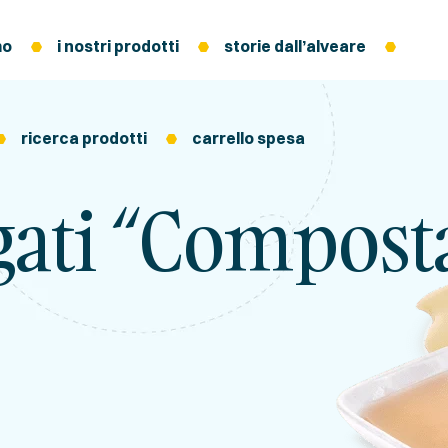
mo
i nostri prodotti
storie dall’alveare
ricerca prodotti
carrello spesa
gati “compost