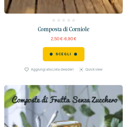
(
Composta di Corniole
reviews)
2,50
€
-
6,90
€
SCEGLI
Aggiungi alla Lista desideri
Quick view