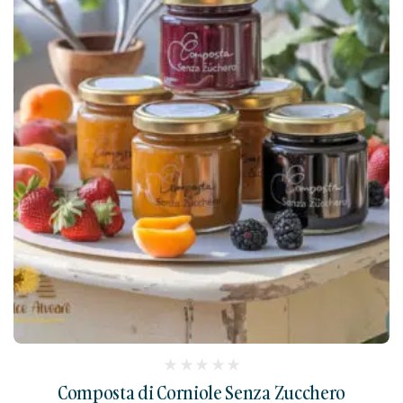
(
Composta di Corniole Senza Zucchero
reviews)