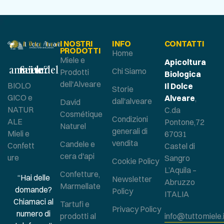
I NOSTRI
INFO
CONTATTI
PRODOTTI
Home
Miele e
Apicoltura
Sei un amante del miele?
Chi Siamo
Prodotti
Biologica
dell'Alveare
BIOLO
Il Dolce
Storie
GICO e
Alveare
,
dall'alveare
David
NATUR
C.da
Cosmétique
Condizioni
ALE
Pontone,72
Naturel
generali di
Mieli e
67031
vendita
Candele e
Confett
Castel di
cera d'api
ure
Sangro
Cookie Policy
L’Aquila –
Confetture,
“Hai delle
Newsletter
Abruzzo
Marmellate
domande?
Policy
ITALIA
Chiamaci al
Tartufi e
Privacy Policy
numero di
prodotti al
info@tuttomiele.