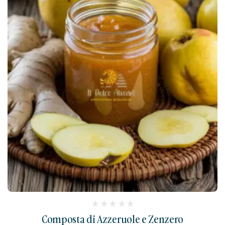
(
Composta di Azzeruole e Zenzero
reviews)