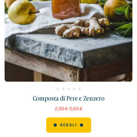
(
Composta di Pere e Zenzero
reviews)
2,50
€
-
5,65
€
SCEGLI