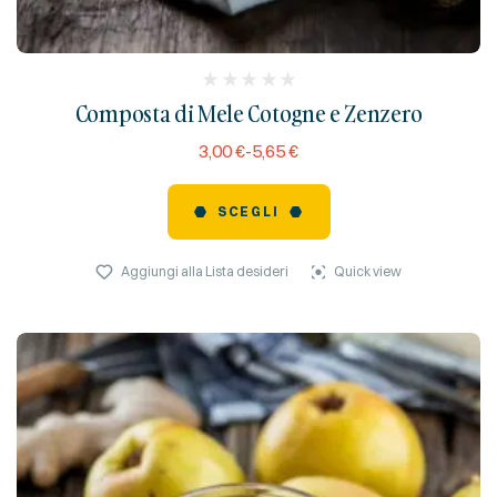
(
Composta di Mele Cotogne e Zenzero
reviews)
3,00
€
-
5,65
€
SCEGLI
Aggiungi alla Lista desideri
Quick view