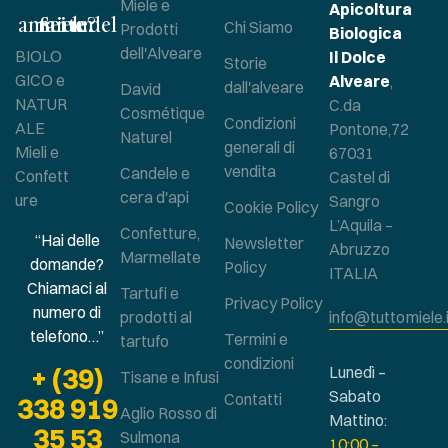
Miele e
Apicoltura
Sei un amante del miele?
Chi Siamo
Prodotti
Biologica
dell'Alveare
BIOLO
Il Dolce
Storie
GICO e
Alveare
,
dall'alveare
David
NATUR
C.da
Cosmétique
Condizioni
ALE
Pontone,72
Naturel
generali di
Mieli e
67031
vendita
Candele e
Confett
Castel di
cera d'api
ure
Sangro
Cookie Policy
L’Aquila –
Confetture,
“Hai delle
Newsletter
Abruzzo
Marmellate
domande?
Policy
ITALIA
Chiamaci al
Tartufi e
Privacy Policy
numero di
prodotti al
info@tuttomiele.
telefono…”
Termini e
tartufo
condizioni
+ (39)
Lunedì –
Tisane e Infusi
Sabato
Contatti
338 919
Aglio Rosso di
Mattino:
35 53
Sulmona
10:00 –