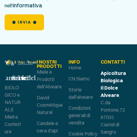
informativa
nell'
.
INVIA
I NOSTRI
INFO
CONTATTI
PRODOTTI
Home
Miele e
Apicoltura
Sei un amante del miele?
Chi Siamo
Prodotti
Biologica
dell'Alveare
BIOLO
Il Dolce
Storie
GICO e
Alveare
,
dall'alveare
David
NATUR
C.da
Cosmétique
Condizioni
ALE
Pontone,72
Naturel
generali di
Mieli e
67031
vendita
Candele e
Confett
Castel di
cera d'api
ure
Sangro
Cookie Policy