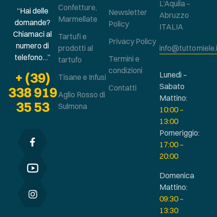
L’Aquila –
Confetture,
“Hai delle
Newsletter
Abruzzo
Marmellate
domande?
Policy
ITALIA
Chiamaci al
Tartufi e
Privacy Policy
numero di
prodotti al
info@tuttomiele.
telefono…”
Termini e
tartufo
condizioni
+ (39)
Lunedì –
Tisane e Infusi
Sabato
Contatti
338 919
Aglio Rosso di
Mattino:
35 53
Sulmona
10:00 –
13:00
Pomeriggio:
17:00 –
20:00
Domenica
Mattino:
09:30 –
13:30