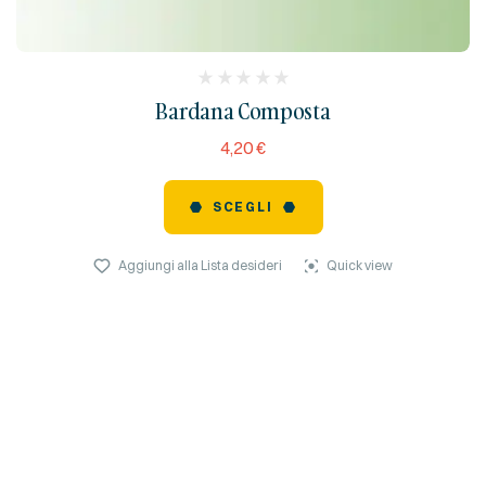
(
Bardana Composta
reviews)
4,20
€
SCEGLI
Aggiungi alla Lista desideri
Quick view