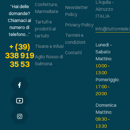
L’Aquila –
Confetture,
“Hai delle
Newsletter
Abruzzo
Marmellate
domande?
Policy
ITALIA
Chiamaci al
Tartufi e
Privacy Policy
numero di
prodotti al
info@tuttomiele.
telefono…”
Termini e
tartufo
condizioni
+ (39)
Lunedì –
Tisane e Infusi
Sabato
Contatti
338 919
Aglio Rosso di
Mattino:
35 53
Sulmona
10:00 –
13:00
Pomeriggio:
17:00 –
20:00
Domenica
Mattino:
09:30 –
13:30