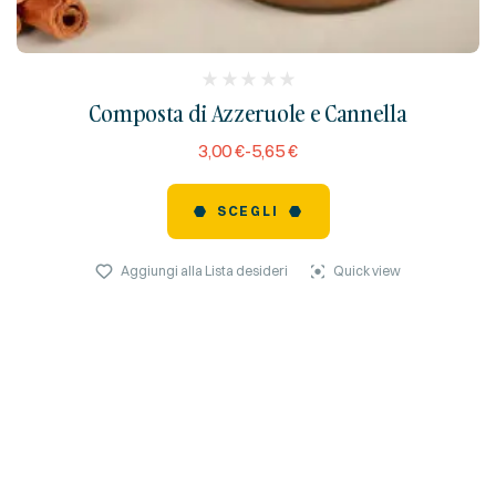
(
Composta di Azzeruole e Cannella
reviews)
3,00
€
-
5,65
€
SCEGLI
Aggiungi alla Lista desideri
Quick view