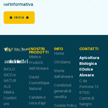
informativa
nell'
.
INVIA
I NOSTRI
INFO
CONTATTI
PRODOTTI
Home
Miele e
Apicoltura
Sei un amante del miele?
Chi Siamo
Prodotti
Biologica
dell'Alveare
BIOLO
Il Dolce
Storie
GICO e
Alveare
,
dall'alveare
David
NATUR
C.da
Cosmétique
Condizioni
ALE
Pontone,72
Naturel
generali di
Mieli e
67031
vendita
Candele e
Confett
Castel di
cera d'api
ure
Sangro
Cookie Policy